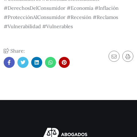
#DerechosDelConsumidor #Economía #Inflación
#ProtecciónAlConsumidor #Recesión #Reclamos
#Vulnerabilidad #Vulnerables
Share: