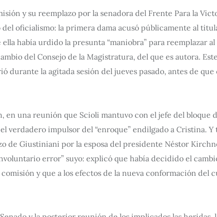
misión y su reemplazo por la senadora del Frente Para la Vic
el oficialismo: la primera dama acusó públicamente al titula
e ella había urdido la presunta “maniobra” para reemplazar al
cambio del Consejo de la Magistratura, del que es autora. Est
rió durante la agitada sesión del jueves pasado, antes de qu
n, en una reunión que Scioli mantuvo con el jefe del bloque 
el verdadero impulsor del “enroque” endilgado a Cristina. Y 
o de Giustiniani por la esposa del presidente Néstor Kirchne
involuntario error” suyo: explicó que había decidido el camb
a comisión y que a los efectos de la nueva conformación del 
 Senado y la posterior reunión de los implicados las heridas, l