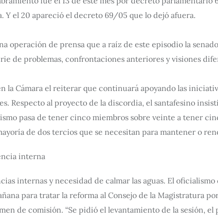
mbramiento fue el 13 de este mes por decreto parlamentario 
. Y el 20 apareció el decreto 69/05 que lo dejó afuera.
a operación de prensa que a raíz de este episodio la senador
serie de problemas, confrontaciones anteriores y visiones difer
en la Cámara el reiterar que continuará apoyando las iniciati
. Respecto al proyecto de la discordia, el santafesino insist
alismo pasa de tener cinco miembros sobre veinte a tener cin
mayoría de dos tercios que se necesitan para mantener o ren
encia interna
cias internas y necesidad de calmar las aguas. El oficialism
añana para tratar la reforma al Consejo de la Magistratura p
men de comisión. “Se pidió el levantamiento de la sesión, el 