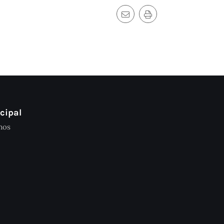
cipal
mos