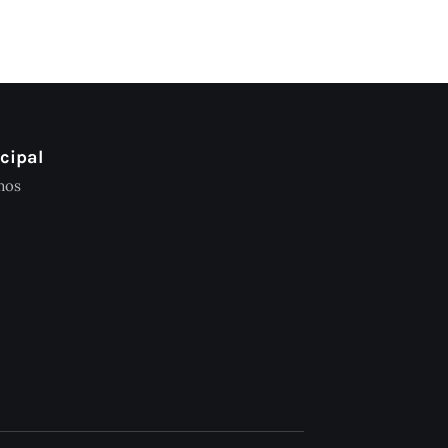
cipal
mos