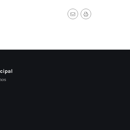
cipal
mos