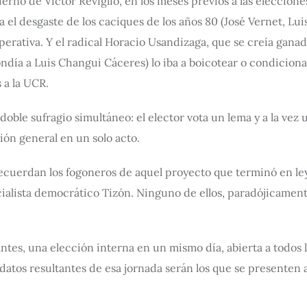
obierno de Víctor Reviglio, en los meses previos a las elecci
el desgaste de los caciques de los años 80 (José Vernet, Lu
operativa. Y el radical Horacio Usandizaga, que se creía gan
ndía a Luis Changui Cáceres) lo iba a boicotear o condiciona
 a la UCR.
 doble sufragio simultáneo: el elector vota un lema y a la vez 
ión general en un solo acto.
ecuerdan los fogoneros de aquel proyecto que terminó en ley:
ocialista democrático Tizón. Ninguno de ellos, paradójicamente
tes, una elección interna en un mismo día, abierta a todos l
datos resultantes de esa jornada serán los que se presenten 