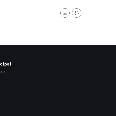
cipal
mos