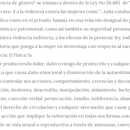
lencia de género" se enmarca dentro de la Ley No 26.485 de 
lo nro. 4 a la violencia contra las mujeres como "…toda cond
lico como en el privado, basada en una relación desigual de p
conómica o patrimonial, como así también su seguridad perso
dera violencia indirecta, a los efectos de la presente ley, t
atoria que ponga a la mujer en desventaja con respecto al var
ia: 1) Física: la
r produciendo dolor, daño o riesgo de producirlo y cualquie
a: La que causa daño emocional y disminución de la autoestima
 o controlar sus acciones, comportamiento, creencias y deci
ción, deshonra, descredito, manipulación, aislamiento. Incluy
n, coerción verbal, persecución, insulto, indiferencia, aban
del derecho de circulación y cualquier otro medio que cause p
 acción que implique la vulneración en todas sus formas con 
e su vida sexual o reproductiva a través de amenazas, coerci