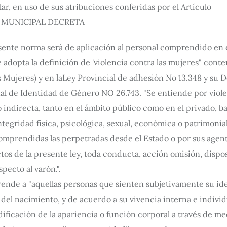
ar, en uso de sus atribuciones conferidas por el Artículo
TA MUNICIPAL DECRETA
ente norma será de aplicación al personal comprendido en e
 adopta la definición de 'violencia contra las mujeres" conte
as Mujeres) y en laLey Provincial de adhesión No 13.348 y su
al de Identidad de Género NO 26.743. "Se entiende por viole
 indirecta, tanto en el ámbito público como en el privado, b
integridad física, psicológica, sexual, económica o patrimonia
mprendidas las perpetradas desde el Estado o por sus agent
ctos de la presente ley, toda conducta, acción omisión, dispos
pecto al varón.".
nde a "aquellas personas que sienten subjetivamente su id
el nacimiento, y de acuerdo a su vivencia interna e individu
ificación de la apariencia o función corporal a través de me