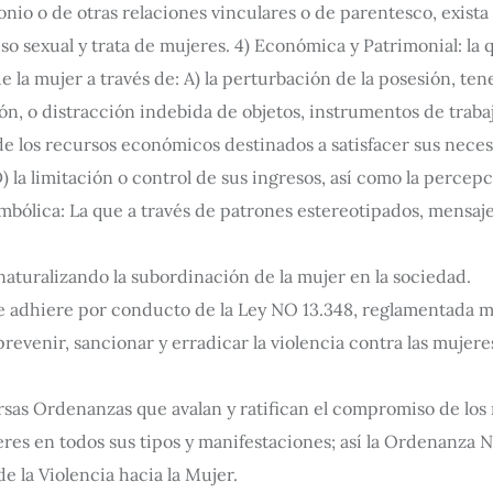
nio o de otras relaciones vinculares o de parentesco, exista
uso sexual y trata de mujeres. 4) Económica y Patrimonial: l
 la mujer a través de: A) la perturbación de la posesión, ten
ón, o distracción indebida de objetos, instrumentos de traba
 de los recursos económicos destinados a satisfacer sus nece
) la limitación o control de sus ingresos, así como la percep
mbólica: La que a través de patrones estereotipados, mensajes
 naturalizando la subordinación de la mujer en la sociedad.
 Fe adhiere por conducto de la Ley NO 13.348, reglamentada 
evenir, sancionar y erradicar la violencia contra las mujere
rsas Ordenanzas que avalan y ratifican el compromiso de los 
eres en todos sus tipos y manifestaciones; así la Ordenanza N
 la Violencia hacia la Mujer.