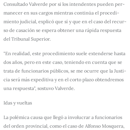
Con­sul­ta­do Val­ver­de por si los in­ten­den­tes pue­den per­
ma­ne­cer en sus car­gos mien­tras con­ti­núa el pro­ce­di­
mien­to ju­di­cial, ex­pli­có que sí y que en el ca­so del re­cur­
so de ca­sa­ción se es­pe­ra ob­te­ner una rá­pi­da res­pues­ta
del Tribu­nal Su­pe­rior.
"En rea­li­dad, es­te pro­ce­di­mien­to sue­le ex­ten­der­se has­ta
dos años, pe­ro en es­te ca­so, te­nien­do en cuen­ta que se
tra­ta de fun­cio­na­rios pú­bli­cos, se me ocu­rre que la Jus­ti­
cia se­rá más ex­pe­di­ti­va y en el cor­to pla­zo ob­ten­dre­mos
una res­pues­ta", sos­tu­vo Val­ver­de.
Idas y vuel­tas
La po­lé­mi­ca cau­sa que lle­gó a in­vo­lu­crar a fun­cio­na­rios
del or­den pro­vin­cial, co­mo el ca­so de Al­fon­so Mos­que­ra,