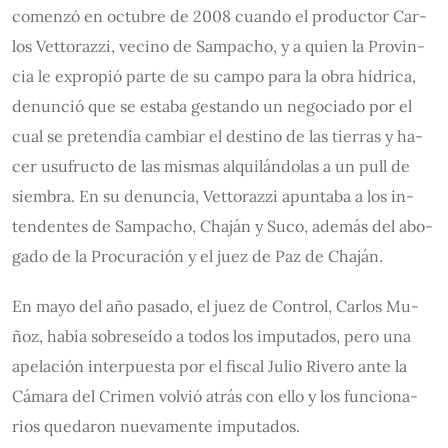
co­men­zó en oc­tu­bre de 2008 cuan­do el pro­duc­tor Car­
los Vet­to­raz­zi, ve­ci­no de Sam­pa­cho, y a quien la ­Pro­vin­
cia le ex­pro­pió par­te de su cam­po pa­ra la obra hí­dri­ca,
de­nun­ció que se es­ta­ba ges­tan­do un ne­go­cia­do por el
cual se pre­ten­día cam­biar el des­ti­no de las tie­rras y ha­
cer usu­fruc­to de las mis­mas al­qui­lán­do­las a un pull de
siem­bra. En su de­nun­cia, Vet­to­raz­zi apun­ta­ba a los in­
ten­den­tes de Sam­pa­cho, Cha­ján y Su­co, ade­más del abo­
ga­do de la Pro­cu­ra­ción y el juez de Paz de Cha­ján.
En ma­yo del año pa­sa­do, el juez de Con­trol, Car­los Mu­
ñoz, ha­bía so­bre­seí­do a to­dos los im­pu­ta­dos, pe­ro una
ape­la­ción in­ter­pues­ta por el fis­cal Ju­lio Ri­ve­ro an­te la
Cá­ma­ra del Cri­men vol­vió atrás con ello y los fun­cio­na­
rios que­da­ron nue­va­men­te im­pu­ta­dos.