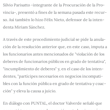
Sil­vio Pa­ri­sat­to -in­te­gran­te de la Pro­cu­ra­ción de la Pro­
vin­cia-, pre­sen­tó a fi­nes de la se­ma­na pa­sa­da es­te re­cur­
so. Así tam­bién lo hi­zo Fé­lix Nie­to, de­fen­sor de la in­ten­
den­ta Mi­riam Sán­chez.
A tra­vés de es­te pro­ce­di­mien­to ju­di­cial se pi­de la anu­la­
ción de la re­so­lu­ción an­te­rior que, en es­te ca­so, im­pu­ta a
los fun­cio­na­rios an­tes men­cio­na­dos de "vio­la­ción de los
de­be­res de fun­cio­na­rios pú­bli­cos en gra­do de ten­ta­ti­va",
"in­cum­pli­mien­to de de­be­res" y, en el ca­so de los in­ten­
den­tes, "par­tí­ci­pes ne­ce­sa­rios en ne­go­cios in­com­pa­ti­
bles con la fun­ción pú­bli­ca en gra­do de ten­ta­ti­va y coac­
ción" y ele­va la cau­sa a jui­cio.
En diá­lo­go con PUN­TAL, el doc­tor Val­ver­de se­ña­ló que