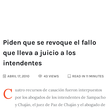
Piden que se revoque el fallo
que lleva a juicio a los
intendentes
ABRIL 17, 2010
43 VIEWS
READ IN 11 MINUTES
C
ua­tro re­cur­sos de ca­sa­ción fue­ron in­ter­pues­tos
por los abo­ga­dos de los in­ten­den­tes de Sam­pa­cho
y Cha­ján, el juez de Paz de Cha­ján y el abo­ga­do de