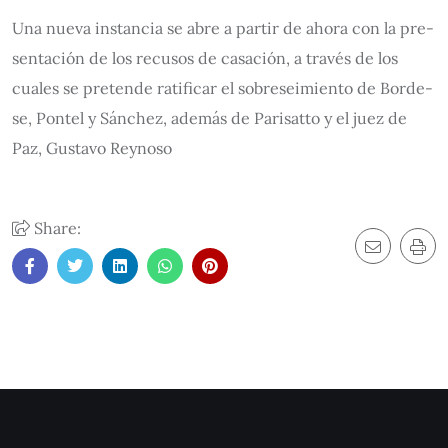
Una nue­va ins­tan­cia se abre a par­tir de aho­ra con la pre­
sen­ta­ción de los re­cu­sos de ca­sa­ción, a tra­vés de los
cua­les se pre­ten­de ra­ti­fi­car el so­bre­sei­mien­to de Bor­de­
se, Pon­tel y Sán­chez, ade­más de Pa­ri­sat­to y el juez de
Paz, Gus­ta­vo Rey­no­so
Share: