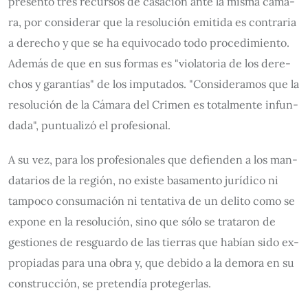
pre­sen­tó tres re­cur­sos de ca­sa­ción an­te la mis­ma cá­ma­
ra, por con­si­de­rar que la re­so­lu­ción emi­ti­da es con­tra­ria
a de­re­cho y que se ha equi­vo­ca­do to­do pro­ce­di­mien­to.
Ade­más de que en sus for­mas es "vio­la­to­ria de los de­re­
chos y ga­ran­tías" de los im­pu­ta­dos. "Con­si­de­ra­mos que la
re­so­lu­ción de la Cá­ma­ra del Cri­men es to­tal­men­te in­fun­
da­da", pun­tua­li­zó el pro­fe­sio­nal.
A su vez, pa­ra los pro­fe­sio­na­les que de­fien­den a los man­
da­ta­rios de la re­gión, no exis­te ba­sa­men­to ju­rí­di­co ni
tam­po­co con­su­ma­ción ni ten­ta­ti­va de un de­li­to co­mo se
ex­po­ne en la re­so­lu­ción, si­no que só­lo se tra­ta­ron de
ges­tio­nes de res­guar­do de las tie­rras que ha­bían si­do ex­
pro­pia­das pa­ra una obra y, que de­bi­do a la de­mo­ra en su
cons­truc­ción, se pre­ten­día pro­te­ger­las.