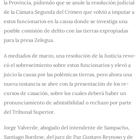
la Pro­vin­cia, pi­dien­do que se anu­le la re­so­lu­ción ju­di­cial
de la Cá­ma­ra Se­gun­da del Cri­men que vol­vió a im­pu­tar a
es­tos fun­cio­na­rios en la cau­sa don­de se in­ves­ti­ga una
po­si­ble co­mi­sión de de­li­to con las tie­rras ex­pro­pia­das
pa­ra la pre­sa Ze­le­gua.
A me­dia­dos de mar­zo, una re­so­lu­ción de la Jus­ti­cia re­vo­
có el so­bre­sei­mien­to so­bre es­tos fun­cio­na­rios y ele­vó a
jui­cio la cau­sa por las po­lé­mi­cas tie­rras, pe­ro aho­ra una
nue­va ins­tan­cia se abre con la pre­sen­ta­ción de los re­
cur­sos de ca­sa­ción, so­bre los cua­les de­be­rá ha­ber un
pro­nun­cia­mien­to de ad­mi­si­bi­li­dad o re­cha­zo por par­te
del Tri­bu­nal Su­pe­rior.
Jor­ge Val­ver­de, abo­ga­do del in­ten­den­te de Sam­pa­cho,
San­tia­go Bor­de­se, del juez de Paz Gus­ta­vo ­Rey­no­so y de