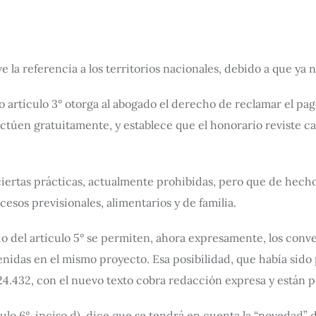
e la referencia a los territorios nacionales, debido a que ya n
 artículo 3° otorga al abogado el derecho de reclamar el pag
ctúen gratuitamente, y establece que el honorario reviste c
iza ciertas prácticas, actualmente prohibidas, pero que de he
cesos previsionales, alimentarios y de familia.
io del artículo 5° se permiten, ahora expresamente, los conv
ntenidas en el mismo proyecto. Esa posibilidad, que había sido
y 24.432, con el nuevo texto cobra redacción expresa y están 
culo 6°, inciso d), dice que se tendrá en cuenta la “novedad” 