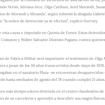
món Verón, Adriana Arce, Olga Cardozo, Ariel Morandi, Susa
dios de Morandi y Miranda", según informó la abogada Gabriel
e "la orden de detención ya se efectuó", explicó Durruty
e esta causa e imputado en Quinta de Funes. Estos detenido
 Costanzo y Walter Salvador Dionisio Pagano, contra quienes l
tino de Fabrica Militar será importante el testimonio de Olg
res a pesar de los 30 años transcurridos desde mayo de 1978
jaban en el sanatorio Plaza -se encuentran desaparecidos-, 
edó hasta mediados de agosto del 78 cuando cumplió 21 años
ien más tiempo estuvo detenida en el centro clandestino de
s de su carceleros y aprendió a descubrir sus rasgos físicos