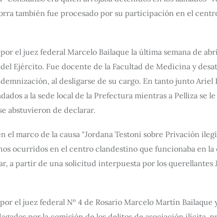
Porra también fue procesado por su participación en el centr
or el juez federal Marcelo Bailaque la última semana de abril
 del Ejército. Fue docente de la Facultad de Medicina y desa
demnización, al desligarse de su cargo. En tanto junto Ariel
ados a la sede local de la Prefectura mientras a Pelliza se le
se abstuvieron de declarar.
n el marco de la causa "Jordana Testoni sobre Privación ilegí
chos ocurridos en el centro clandestino que funcionaba en la
ar, a partir de una solicitud interpuesta por los querellante
por el juez federal Nº 4 de Rosario Marcelo Martín Bailaque 
ados por la comisión de los delitos de asociación ilícita, pri