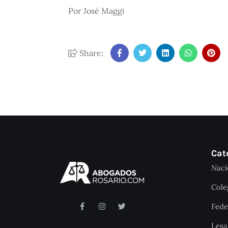
Por José Maggi
Share:
Cat
Naci
Cole
Fede
Les