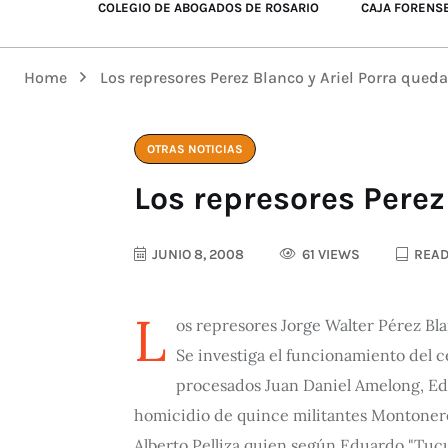
COLEGIO DE ABOGADOS DE ROSARIO
CAJA FORENS
Home
Los represores Perez Blanco y Ariel Porra que
OTRAS NOTICIAS
Los represores Perez
JUNIO 8, 2008
61 VIEWS
READ
L
os represores Jorge Walter Pérez Blan
Se investiga el funcionamiento del c
procesados Juan Daniel Amelong, Edua
homicidio de quince militantes Montonero
Alberto Pelliza quien según Eduardo "Tucu