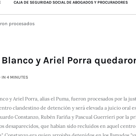
E
CAJA DE SEGURIDAD SOCIAL DE ABOGADOS Y PROCURADORES
daron procesados
 Blanco y Ariel Porra quedar
 IN 4 MINUTES
co y Ariel Porra, alias el Puma, fueron procesados por la jus
entro clandestino de detención y será elevada a juicio oral 
rdo Constanzo, Rubén Fariña y Pascual Guerrieri por la priva
s desaparecidos, que habían sido recluidos en aquel centro
" Constanzo era quien arrojaba detenidos en los llamados "vu