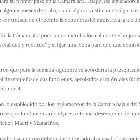
ará su primer paso en la Cámara alta. Luego, los legisladore
lgunos meses de trabajo, que algunos estiman en algo más q
ser tratada en el recinto la conducta del ministro a la luz del
es de la Cámara alta podrían en marcha formalmente el enjuic
rcialidad y rectitud” y al fijar una fecha para que una comi
maron que para la semana siguiente se acordaría la presentació
l desempeño de sus funciones, aprobados el miércoles último
ción de 4.
n lo establecido por los reglamentos de la Cámara baja y del
tres- que fundamentarán el presunto mal desempeño del que
Meller, Macri y Magariños.
nado, ese cuerpo deberá darle traslado al acusado ”para que l