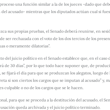
oceso una función similar a la de los jueces -dado que deben
del acusado- mientras que los diputados actúan cual si fuese
zca sus propias pruebas, el Senado deberá reunirse, en sesió
de ser rechazada con el voto de los dos tercios de los prese
as o meramente dilatorias”.
o del juicio político en el Senado establece que, en el caso d
á de 30 días”, por lo que todo hace suponer que, de produc
, se fijará el día para que se produzcan los alegatos, luego d
ta si son ciertos los cargos que se imputan al acusado” y, m
es culpable o no de los cargos que se le hacen.
onal, para que se proceda a la destitución del acusado, el Se
acusación queda archivada y el juicio político terminado.