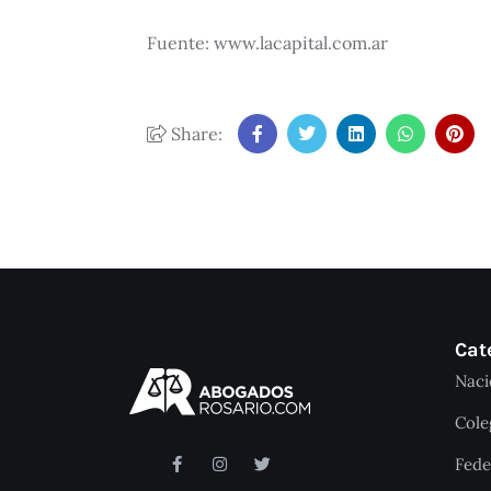
Fuente: www.lacapital.com.ar
Share:
Cat
Naci
Cole
Fede